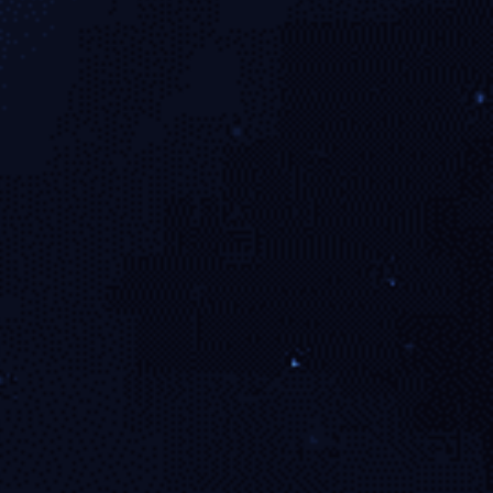
2026-07-08
2026-07-28
2026-08-05