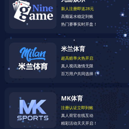
苏莱引发多特蒙德斯图加特和沙特球队关注
巴萨面临困境B席薪资要求上涨巨星替补难
小卡阴阳合同调查持续发酵各队对引援意向
名记曝强队对杰伦报价平平绿军震惊于76人
评论员：字母哥季后赛表现不佳五年无建树
詹宁斯调侃哈登保释费称愿意给警察更多钱
慈善赛皇马传奇队逆转国米传奇队佩佩精彩
萨拉赫本场表现分析：过人成功率低地面对抗
新月俱乐部欲聘佩雷拉森林队已提出续约方
梅西引领迈阿密崛起世界杯进球榜皇马巴黎
贝尔相信C罗会全力争取世界杯冠军不惊讶他