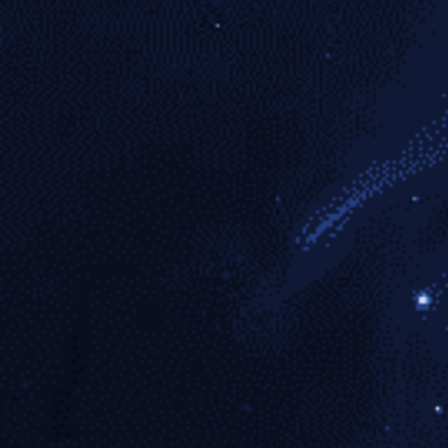
范佩西：球队低谷时高层的支持是成功的关
八村塁季后赛三分表现惊艳场均三记命中率飙
释放年轻人潜力波波老祖分析马刺G2攻防战
国米防线引援计划明确不追阿拉巴和马奎尔
德泽尔比强调德勒古欣缺阵依然影响球队表
西媒报道多队争抢伊劳拉AC米兰水晶宫药厂
勇士计划保留11号签瞄准多米尼加詹姆斯不
早报聚焦科纳特合同到期离队世界杯新规引
罗马关注格林伍德与阿拉伊贝戈维奇的转会
詹姆斯与湖人重返雷霆之战回顾科比季后赛
斯蒂芬库里38岁签下4亿球鞋合同彰显其品