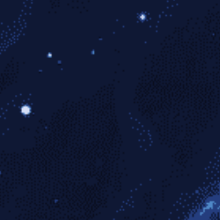
例，其中一位顶尖球星背后都有一位优秀助手。例如，在科比·
军。而后期科比又迎来了保罗·加索尔，使得他的职业生涯再度达
道路上也离不开德维恩·韦德和凯里·欧文等顶级球员。在这些成
而推动团队走向胜利。
发现，为顶尖球星搭建合理支撑的重要性。若太阳队希望继续保
整体实力。
的引援策略。首先，他们需要明确目标，即寻找那些不仅技术全
易对象，以便及时做出反应。
时候，通过牺牲一些年轻资产或角色球员，可以换来即战力更强