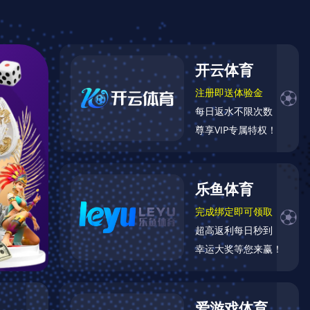
注册入口
赛事与数据服务
支持
APP下载
与
网页使用
，每日同步更
握比赛节奏。