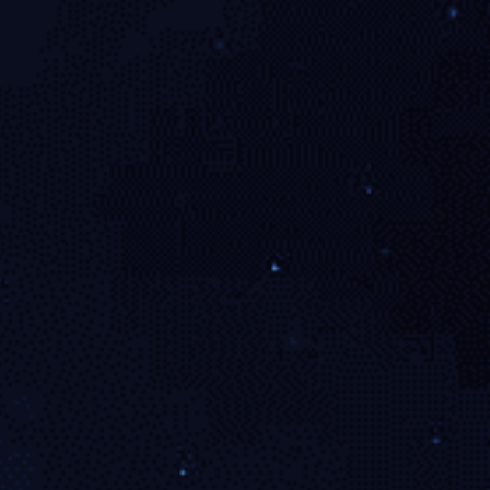
下一篇：
日足协主席展望2046年争取成为世