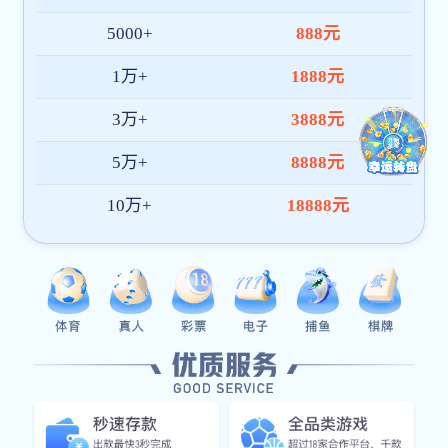
朋友推荐的，一开始没在意，结果发
界面简洁，操作也顺
现华体会入口比想象中更流畅，数据
本。特别喜欢赛事列
更新快，还能设定提醒，功能挺全。
会·官方版网站登录入
在细节上做得蛮讲究
小林 · 广州
阿婷 · 北京
已验证用户
日常活跃用
品牌使命 · 愿景驱动未来
华体会入口坚持以用户为导向，构建围绕服务、技术与行业
规范的长效价值链，在数字体育内容与直播赛道持续深耕。