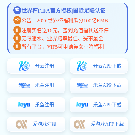
与加速网络，保障在不同网络环境下依旧稳定可用。
安全是基础保障。我们引入多重加密机制、AI 风控体
系与实时监测模块，自动识别潜在异常操作，保护用
户数据与平台系统稳定。 所有信息传输均通过银行级
加密协议处理，确保每一次使用都安全可靠。
在服务方面，华体会入口 设有 24 小时客服中心，提
供多语言即时响应。 同时平台构建智能化数据处理系
统，实现快速响应与高效反馈，让用户在赛事期间享
受流畅操作体验。
全终端兼容接入
不论是手机、平板还是电脑，华体会·官方版网站
登录入口-华体会(中国) 可自动适配设备，实现多
端同步使用，无需额外安装，即开即用。